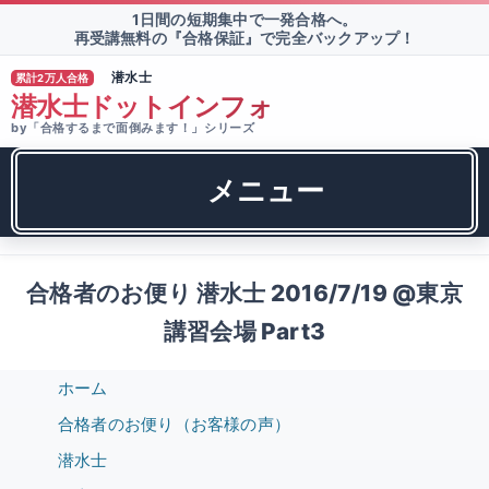
1日間の短期集中で一発合格へ。
再受講無料の『合格保証』で完全バックアップ！
潜水士
累計2万人合格
TM
潜水士ドットインフォ
by「合格するまで面倒みます！」シリーズ
メニュー
合格者のお便り 潜水士 2016/7/19 @東京
講習会場 Part3
ホーム
合格者のお便り（お客様の声）
潜水士