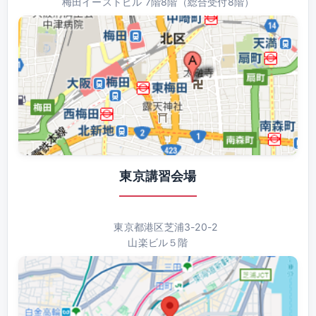
梅田イーストビル 7階8階（総合受付8階）
東京講習会場
東京都港区芝浦3-20-2
山楽ビル５階