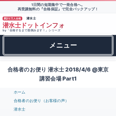
1日間の短期集中で一発合格へ。
再受講無料の『合格保証』で完全バックアップ！
潜水士
累計2万人合格
TM
潜水士ドットインフォ
by「合格するまで面倒みます！」シリーズ
メニュー
合格者のお便り 潜水士 2018/4/6 @東京
講習会場 Part1
ホーム
合格者のお便り（お客様の声）
潜水士