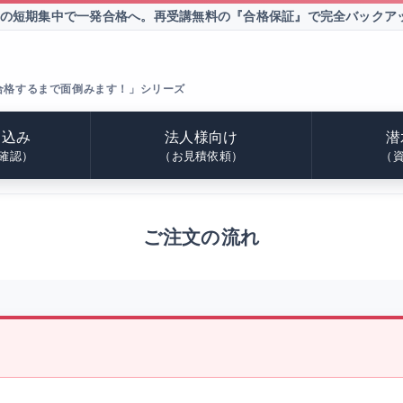
間の短期集中で一発合格へ。
再受講無料の『合格保証』で完全バックア
合格するまで面倒みます！」シリーズ
申込み
法人様向け
潜
確認）
（お見積依頼）
（
ご注文の流れ