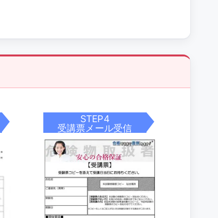
STEP4
受講票メール受信