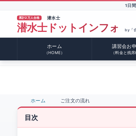
1日
潜水士
累計2万人合格
潜水士ドットインフォ
TM
by「
ホーム
講習会お
（HOME）
（料金と残席
ホーム
ご注文の流れ
目次