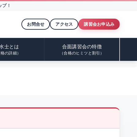
ップ！
お問合せ
アクセス
講習会お申込み
水士とは
合面講習会の特徴
資格の詳細）
（合格のヒミツと割引）