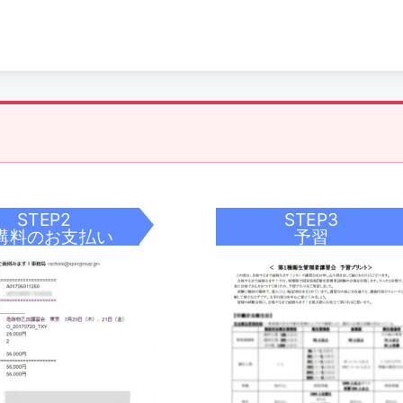
STEP2
STEP3
講料のお支払い
予習