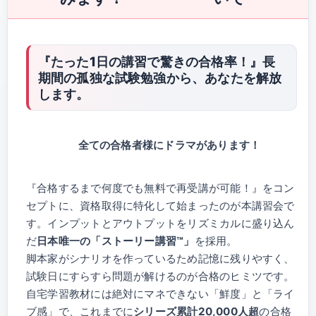
『たった1日の講習で驚きの合格率！』
長
期間の孤独な試験勉強から、あなたを解放
します。
全ての合格者様にドラマがあります！
『合格するまで何度でも無料で再受講が可能！』をコン
セプトに、資格取得に特化して始まったのが本講習会で
す。インプットとアウトプットをリズミカルに盛り込ん
だ
日本唯一の「ストーリー講習™」
を採用。
脚本家がシナリオを作っているため記憶に残りやすく、
試験日にすらすら問題が解けるのが合格のヒミツです。
自宅学習教材には絶対にマネできない「鮮度」と「ライ
ブ感」で、これまでに
シリーズ累計20,000人超
の合格