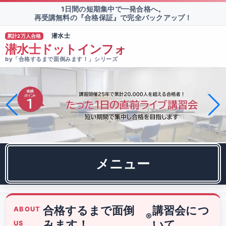
1日間の短期集中で一発合格へ。
再受講無料の『合格保証』で完全バックアップ！
潜水士
累計2万人合格
TM
潜水士ドットインフォ
by「合格するまで面倒みます！」シリーズ
メニュー
合格するまで面倒
講習会につ
ABOUT
®
みます！
いて
US