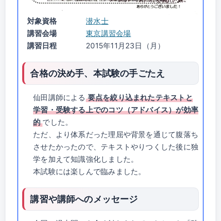
対象資格
潜水士
講習会場
東京講習会場
講習日程
2015年11月23日（月）
合格の決め手、本試験の手ごたえ
仙田講師による
要点を絞り込まれたテキストと
学習・受験する上でのコツ（アドバイス）が効率
的
でした。
ただ、より体系だった理屈や背景を通じて腹落ち
させたかったので、テキストやりつくした後に独
学を加えて知識強化しました。
本試験には楽しんで臨みました。
講習や講師へのメッセージ