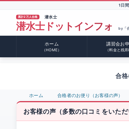
1日
潜水士
累計2万人合格
潜水士ドットインフォ
TM
by「
ホーム
講習会お
（HOME）
（料金と残席
合格者
ホーム
合格者のお便り（お客様の声）
お客様の声（多数の口コミをいただ