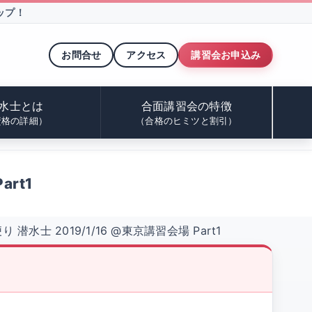
ップ！
お問合せ
アクセス
講習会お申込み
水士とは
合面講習会の特徴
資格の詳細）
（合格のヒミツと割引）
art1
潜水士 2019/1/16 @東京講習会場 Part1