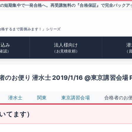
間の短期集中で一発合格へ。
再受講無料の『合格保証』で完全バックア
合格するまで面倒みます！」シリーズ
申込み
法人様向け
潜
確認）
（お見積依頼）
（
のお便り 潜水士 2019/1/16 @東京講習会場 P
潜水士
関東
東京講習会場
合格者のお便り 
いてます）