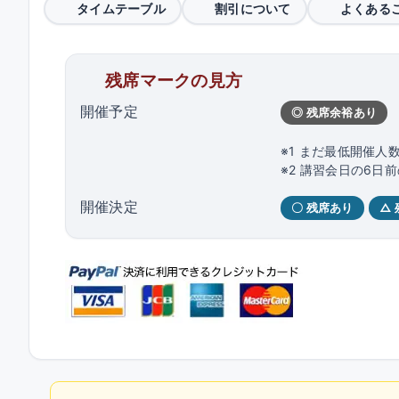
タイムテーブル
割引について
よくある
残席マークの見方
開催予定
◎ 残席余裕あり
※1 まだ最低開催人
※2 講習会日の6
開催決定
〇 残席あり
△