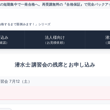
間の短期集中で一発合格へ。
再受講無料の『合格保証』で完全バックア
合格するまで面倒みます！」シリーズ
申込み
法人様向け
潜
確認）
（お見積依頼）
（
潜水士 講習会の残席とお申し込み
習会 7月12（土）