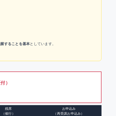
把握することを基本
としています。
証付）
残席
お申込み
（催行）
（再受講お申込み）