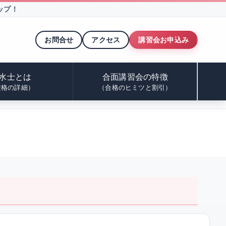
ップ！
お問合せ
アクセス
講習会お申込み
水士とは
合面講習会の特徴
資格の詳細）
（合格のヒミツと割引）