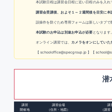
本試験日程は講習会日程に近い日程のみを入れ
講習会受講後、およそ１～２週間後を目安に本
誤操作を防ぐため専用フォームは新しいタブで
本試験のお申込は別途お申込が必要
となります
オンライン講習では、
カメラをオンにしていた
【 schooloffice@specgroup.jp 】【 s
潜
講習
講習会場
講
開催地
（住所・地図）
（講習