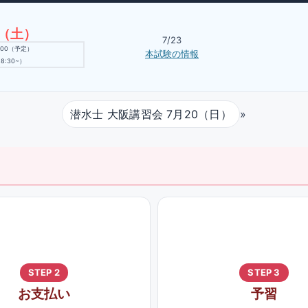
2（土）
7/23
9:00（予定）
本試験の情報
8:30~）
潜水士 大阪講習会 7月20（日）
»
STEP 2
STEP 3
お支払い
予習