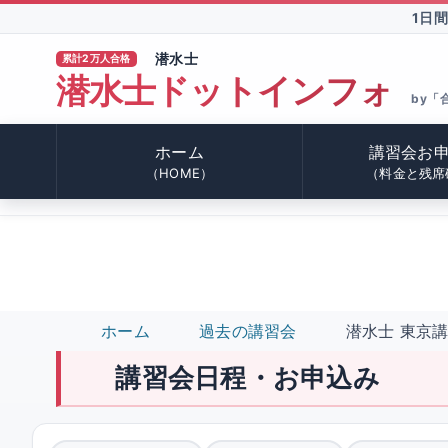
1日
潜水士
累計2万人合格
潜水士ドットインフォ
TM
by「
ホーム
講習会お
（HOME）
（料金と残席
ホーム
過去の講習会
潜水士 東京講
講習会日程・お申込み