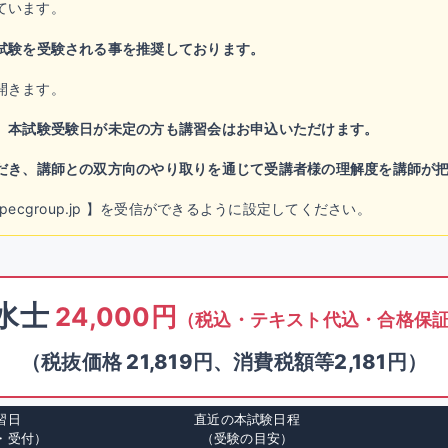
ています。
試験を受験される事を推奨しております。
開きます。
。
本試験受験日が未定の方も講習会はお申込いただけます。
だき、講師との双方向のやり取りを通じて受講者様の理解度を講師が
chool@specgroup.jp 】を受信ができるように設定してください。
水士
24,000円
（税込・テキスト代込・合格保
（税抜価格 21,819円、消費税額等2,181円）
習日
直近の本試験日程
・受付）
（受験の目安）