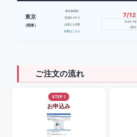
東京都港区
7/1
東京
芝浦3-20-2
9:00~1
山楽ビル5階
（関東）
（受付 
地図はこちら
ご注文の流れ
STEP 1
お申込み