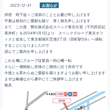
2023-12-31
お知らせ
拝啓 時下益々ご清栄のこととお慶び申し上げます
平素は格別のご愛顧を賜り 厚く御礼申し上げます
さて この度 弊社株式会社スペック東京分室（千代田区紀
尾井町）を2024年1月1日より スペックグループ東京オフ
ィスと改名して東京都港区芝浦3丁目（田町駅5分）へ移転
することになりましたので
謹んでご案内を申し上げます
これを機にグループ従業員一同心機一転
さらに一層精励し皆様のご期待に沿う所存です
今後とも変わらぬご愛顧を賜りますようお願い申し上げます
まずは略儀ながら書中にてご挨拶申し上げます
敬具