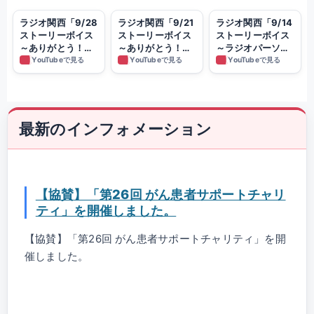
ラジオ関西「9/28
ラジオ関西「9/21
ラジオ関西「9/14
ストーリーボイス
ストーリーボイス
ストーリーボイス
～ありがとう！ス
～ありがとう！ス
～ラジオパーソナ
トーリーボイス編
トーリーボイス編
リティ編～」 ～
YouTubeで見る
YouTubeで見る
YouTubeで見る
～」 ～100年繁盛
～」 ～100年繁盛
100年繁盛を目指
を目指して奮闘す
を目指して奮闘す
して奮闘する、ち
る、ちょっといい
る、ちょっといい
ょっといい話～
話～ 2025/9/28
話～ 2025/9/21放
2025/9/14放送 今
放送 今回のテーマ
送 今回のテーマは
回のテーマは「ラ
最新のインフォメーション
は「ありがとう！
「ありがとう！ス
ジオパーソナリテ
ストーリーボイ
トーリーボイス」
ィ」
ス」
【協賛】「第26回 がん患者サポートチャリ
ティ」を開催しました。
【協賛】「第26回 がん患者サポートチャリティ」を開
催しました。