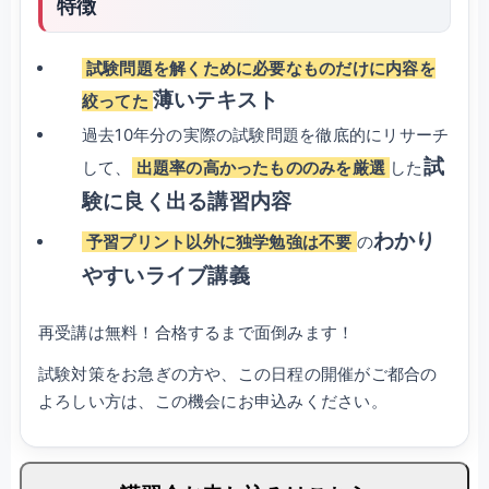
特徴
試験問題を解くために必要なものだけに内容を
薄いテキスト
絞ってた
過去10年分の実際の試験問題を徹底的にリサーチ
試
して、
出題率の高かったもののみを厳選
した
験に良く出る講習内容
わかり
予習プリント以外に独学勉強は不要
の
やすいライブ講義
再受講は無料！合格するまで面倒みます！
試験対策をお急ぎの方や、この日程の開催がご都合の
よろしい方は、この機会にお申込みください。