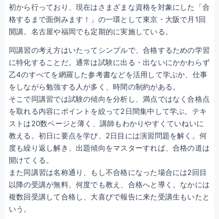
初から行っており、現在はさまざまな資格を対象にした「合
格するまで面倒みます！」の一環として東京・大阪で月1回
開講。名古屋や福岡でも定期的に実施している。
同講習の考え方はいたってシンプルで、合格するための学習
に特化することだ。通常は試験に出る・出ないにかかわらず
乙4のすべてを網羅した参考書などを活用して学ぶか、仕事
をしながら勉強する人が多く、時間の制約がある。
そこで同講習では試験の傾向を分析し、満点ではなく合格点
を取れる内容にポイントを絞って2日間集中して学ぶ。テキ
ストは20数ページと薄く、講師もわかりやすくていねいに
教える。初日に要点を学び、2日目には演習問題を解く。何
度も繰り返し解き、出題傾向をマスターすれば、合格の道は
開けてくる。
また同講習は名称通り、もし不合格になった場合には2回目
以降の受講が無料。何度でも教え、合格へと導く。なかには
複数回受講して合格し、大喜びで報告に来た受講生もいたと
いう。